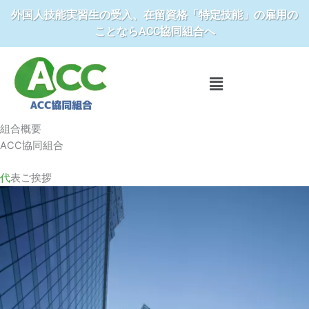
内
外国人技能実習生の受入、在留資格「特定技能」の雇用の
容
ことならACC協同組合へ
を
ス
キ
メ
ニ
ッ
ュ
プ
ー
組合概要
ACC協同組合
代
表ご挨拶