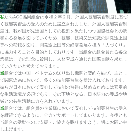
私
たちACC協同組合は令和２年２月、外国人技能実習制度に基づ
く技能実習生の受入のために設立されました。外国人技能実習制
度は、我が国が先進国としての役割を果たしつつ国際社会との調
和ある発展を図っていくため、技能、技術又は知識の開発途上国
等への移転を図り、開発途上国等の経済発展を担う「人づくり」
に協力することを目的としております。当組合の組合員たる各企
業様は、その理念に賛同し、人材育成を通じた国際貢献を果たし
ていきたいと考えております。
当
組合では中国・ベトナムの送り出し機関と契約を結び、主とし
て関東近県において、多くの技能実習生を受け入れております。
彼らが日本において安心して技能の習得に努めるためには安定的
な生活環境が必須であり、その下地となる、日本語力の養成や地
域との共生活動に力を入れています。
当
組合では、組合員の企業様において安心して技能実習生の受入
を継続できるように、全力でサポートしてまいります。今後とも
当組合の活動へのご支援・ご協力を賜りますよう、切にお願い申
し上げます。